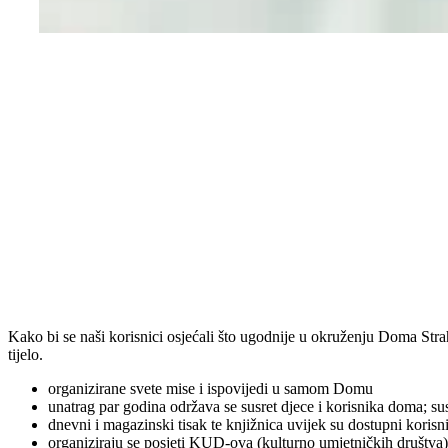
Kako bi se naši korisnici osjećali što ugodnije u okruženju Doma Stra
tijelo.
organizirane svete mise i ispovijedi u samom Domu
unatrag par godina održava se susret djece i korisnika doma; susre
dnevni i magazinski tisak te knjižnica uvijek su dostupni korisn
organiziraju se posjeti KUD-ova (kulturno umjetničkih društva)